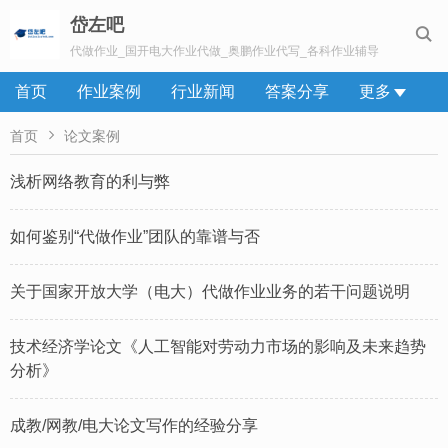
岱左吧

代做作业_国开电大作业代做_奥鹏作业代写_各科作业辅导
首页
作业案例
行业新闻
答案分享
更多

首页
论文案例
浅析网络教育的利与弊
如何鉴别“代做作业”团队的靠谱与否
关于国家开放大学（电大）代做作业业务的若干问题说明
技术经济学论文《人工智能对劳动力市场的影响及未来趋势
分析》
成教/网教/电大论文写作的经验分享