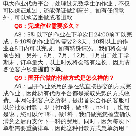
电大作业代做平台，处理过无数学生的作业，不仅
可以保证通过，还能保证做到高分。如有任何意
外，可以承诺重做或者退款。
Q
8
：完成作业需要多久？
A8
：
5
科以下的作业在下单次日
24:00
前可以完
成，
5-10
科的作业通常需要
2-3
天，
10
科以上的作
业在
5
日内可以完成。如有特殊情况，我们将会提
前告知。另外，
6
月、
7
月、
12
月、
1
月由于处于学
期末，订单量大，以上时效将会略有延长，因此请
各位客户尽量
提前下单
。
Q
9
：国开代做的付款方式是怎么样的？
A9
：国开作业采用的是在线直接提交的方式完
成作业，因此所有代做平台都是采取先款的方式收
费。本网站想客户之所想，提出首次合作的客服可
以分批次付款，即（付
n
科，做
n
科，
n
≥
1
），也就
是说，您可以付
1
科，做
1
科，我们做完您检查确认
满意之后再支付下一科的费用。同时，因为每次下
单都需要重新排单，因此这种付款方式急单勿用！