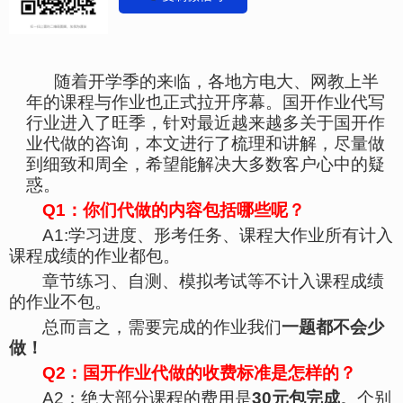
随着
开学季
的来临，各地方电大、网教上半
年的课程与作业也
正式拉开序幕
。
国开作业
代写
行业进入
了旺季
，
针对最近越来越多关于国开作
业代做的咨询，本文
进行
了
梳理和讲解，尽量做
到细致和周全，
希望
能解决大多数客户心中的疑
惑。
Q1：你们代做的内容包括哪些呢？
A1:学习进度、形考任务、课程大作业所有计入
课程成绩的作业都包。
章节练习、自测、模拟考试等不计入课程成绩
的作业不包。
总而言之，需要完成的作业我们
一题都不会少
做！
Q
2
：国开作业代做的收费标准是怎样的？
A2
：
绝大部分课程的费用是
30元包完成
。个别