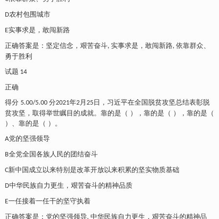
农村包围城市
D
实事求是，敢闯新路
E
正确答案是：坚定信念，艰苦奋斗
实事求是，敢闯新路
依靠群众、
,
,
勇于胜利
试题
14
正确
得分
分
年
月
日，习近平在全国脱贫攻坚总结表彰脱
5.00/5.00
2021
2
25
贫攻坚，取得举世瞩目的成就。靠的是（ ），靠的是（ ），靠的是（
）、靠的是（ ）。
党的坚强领导
A
全党全国各族人民的团结奋斗
B
新中国成立以来特别是改革开放以来积累的坚实物质基础
C
中华民族自力更生，艰苦奋斗的精神品质
D
一任接着一任干的坚守执着
E
正确答案是：党的坚强领导
中华民族自力更生，艰苦奋斗的精神品
,