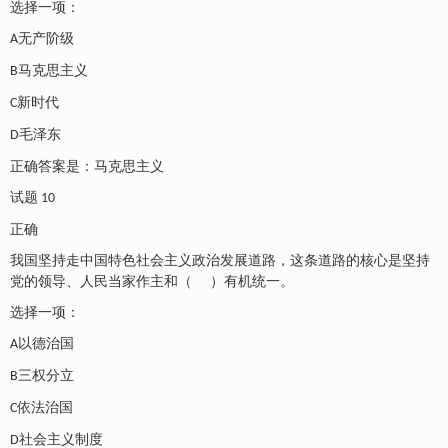
选择一项：
无产阶级
A
马克思主义
B
新时代
C
毛泽东
D
正确答案是：马克思主义
试题
10
正确
我国坚持走中国特色社会主义政治发展道路，这条道路的核心是坚持
党的领导、人民当家作主和（
）有机统一。
选择一项：
以德治国
A
三权分立
B
依法治国
C
社会主义制度
D