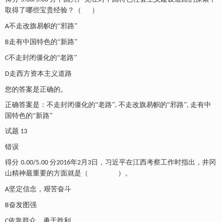
取得了哪些宝贵经验？（
）
不走改旗易帜的
“邪路”
A
走有中国特色的
“新路”
B
不走封闭僵化的
“老路”
C
走西方资本主义道路
D
您的答案是正确的。
正确答案是：不走封闭僵化的
“老路”
不走改旗易帜的“邪路”
走有中
,
,
国特色的“新路”
试题
13
错误
得分
分
年
月
日，习近平在江西考察工作时指出，井冈
0.00/5.00
2016
2
3
山精神最重要的方面就是（
）。
坚定信念，艰苦奋斗
A
奋发图强
B
依靠群众、勇于胜利
C