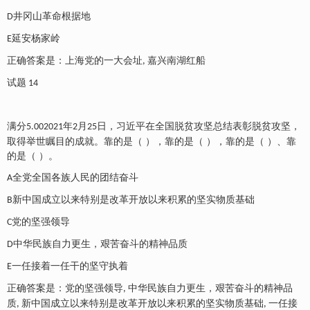
井冈山革命根据地
D
延安杨家岭
E
正确答案是：上海党的一大会址
嘉兴南湖红船
,
试题
14
满分
年
月
日，习近平在全国脱贫攻坚总结表彰脱贫攻坚，
5.002021
2
25
取得举世瞩目的成就。靠的是（ ），靠的是（ ），靠的是（ ）、靠
的是（ ）。
全党全国各族人民的团结奋斗
A
新中国成立以来特别是改革开放以来积累的坚实物质基础
B
党的坚强领导
C
中华民族自力更生，艰苦奋斗的精神品质
D
一任接着一任干的坚守执着
E
正确答案是：党的坚强领导
中华民族自力更生，艰苦奋斗的精神品
,
质
新中国成立以来特别是改革开放以来积累的坚实物质基础
一任接
,
,