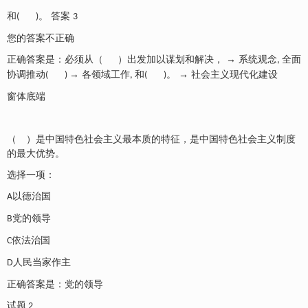
和
。
答案
( )
3
您的答案不正确
正确答案是：必须从（
）出发加以谋划和解决， → 系统观念
全面
,
协调推动
→ 各领域工作
和
。 → 社会主义现代化建设
( )
,
( )
窗体底端
（ ）是中国特色社会主义最本质的特征，是中国特色社会主义制度
的最大优势。
选择一项：
以德治国
A
党的领导
B
依法治国
C
人民当家作主
D
正确答案是：党的领导
试题
2