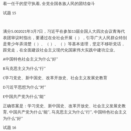
着一任干的坚守执着
全党全国各族人民的团结奋斗
,
试题
15
满分
年
月
日，习近平在参加
届全国人大四次会议青海代
5.002021
3
7
13
表团审议时指出，要通过在全社会开展（ ），引导广大人民群众特别
是青少年弄清楚（ ）、（ ）、（ ）等基本道理，坚定不移听党话，
跟党走，在全面建设社会主义现代化国家伟大实践中建功立业。
中国特色社会主义为什么
“好”
A
马克思主义为什么
“行”
B
学习党史、新中国史、改革开放史、社会主义发展史教育
C
习近平思想为什么
“对”
D
中国共产党为什么
“能”
E
正确答案是：学习党史、新中国史、改革开放史、社会主义发展史教
育
中国共产党为什么“能”
马克思主义为什么“行”
中国特色社会主义
,
,
,
为什么“好”
试题
16