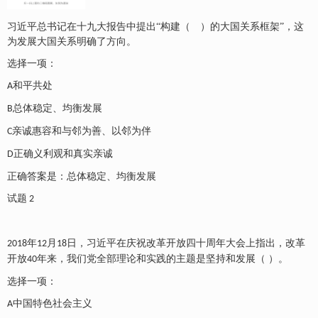
习近平总书记在十九大报告中提出
“构建（ ）的大国关系框架”，这
为发展大国关系明确了方向。
选择一项：
和平共处
A
总体稳定、均衡发展
B
亲诚惠容和与邻为善、以邻为伴
C
正确义利观和真实亲诚
D
正确答案是：总体稳定、均衡发展
试题
2
年
月
日，习近平在庆祝改革开放四十周年大会上指出，改革
2018
12
18
开放
年来，我们党全部理论和实践的主题是坚持和发展（ ）。
40
选择一项：
中国特色社会主义
A