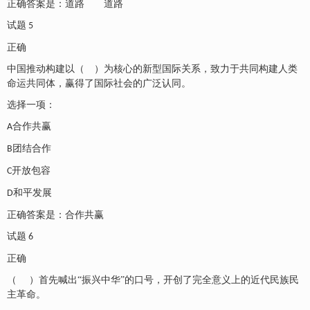
正确答案是：道路 道路
试题
5
正确
中国推动构建以（ ）为核心的新型国际关系，致力于共同构建人类
命运共同体，赢得了国际社会的广泛认同。
选择一项：
合作共赢
A
团结合作
B
开放包容
C
和平发展
D
正确答案是：合作共赢
试题
6
正确
（
）首先喊出
“振兴中华”的口号，开创了完全意义上的近代民族民
主革命。