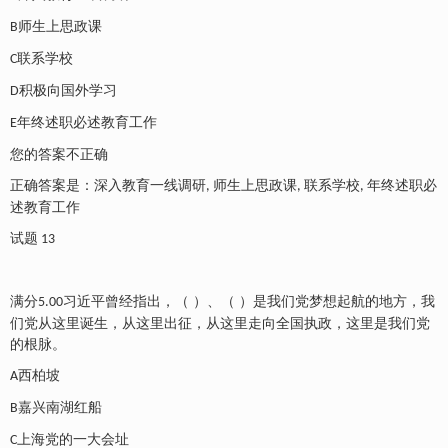
师生上思政课
B
联系学校
C
积极向国外学习
D
年终述职必述教育工作
E
您的答案不正确
正确答案是：深入教育一线调研
师生上思政课
联系学校
年终述职必
,
,
,
述教育工作
试题
13
满分
习近平曾经指出，（ ）、（ ）是我们党梦想起航的地方，我
5.00
们党从这里诞生，从这里出征，从这里走向全国执政，这里是我们党
的根脉。
西柏坡
A
嘉兴南湖红船
B
上海党的一大会址
C