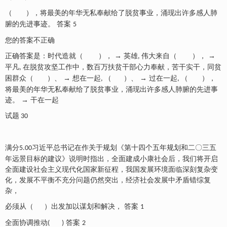
（
），将最美的年华无私奉献给了脱贫事业，涌现出许多感人肺
腑的先进事迹。
答案
5
您的答案不正确
正确答案是：时代造就（
）， → 英雄
伟大来自（
）， →
,
平凡
在脱贫攻坚工作中，数百万扶贫干部心力奉献，苦干实干，同贫
,
困群众（
）、 → 想在一起
（
）、 → 过在一起
（
），
,
,
将最美的年华无私奉献给了脱贫事业，涌现出许多感人肺腑的先进事
迹。 → 干在一起
试题
30
满分
习近平总书记在作关于规划《第十四个五年规划和二〇三五
5.00
年远景目标的建议》说明时指出，全面建成小康社会后，我们将开启
全面建设社会主义现代化国家新征程，我国发展环境面临深刻复杂变
化，发展不平衡不充分问题仍然突出，经济社会发展中矛盾错综复
杂，
必须从（
）出发加以谋划和解决，
答案
1
全面协调推动
答案
( )
2