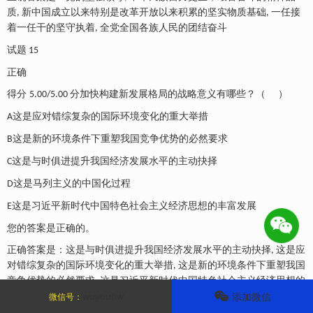
质
新中国成立以来特别是改革开放以来积累的坚实物质基础
一任接
,
,
着一任干的坚守执着
全党全国各族人民的团结奋斗
,
试题
15
正确
得分
分加快构建新发展格局的战略意义有哪些？（
）
5.00/5.00
这是应对错综复杂的国际环境变化的重大举措
A
这是新的环境条件下重塑我国竞争优势的必然要求
B
这是与时俱进提升我国经济发展水平的主动抉择
C
这是马列主义的中国化过程
D
这是习近平新时代中国特色社会主义经济思想的丰富发展
E
您的答案是正确的。
正确答案是：这是与时俱进提升我国经济发展水平的主动抉择
这是应
,
对错综复杂的国际环境变化的重大举措
这是新的环境条件下重塑我国
,
竞争优势的必然要求
这是习近平新时代中国特色社会主义经济思想的
,
wuyouhw
丰富发展
添加微信
微信号：