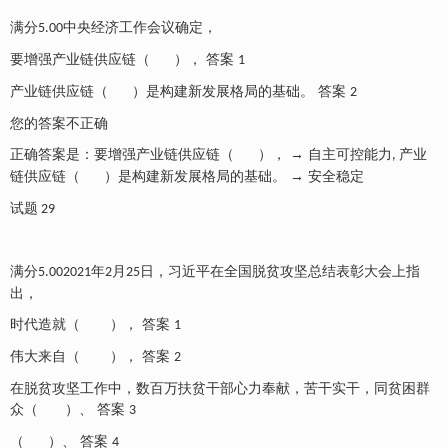
满分
中央经济工作会议确定，
5.00
要增强产业链供应链（
），
答案
1
产业链供应链（
）是构建新发展格局的基础。
答案
2
您的答案不正确
正确答案是：要增强产业链供应链（
）， → 自主可控能力
产业
,
链供应链（
）是构建新发展格局的基础。 → 安全稳定
试题
29
满分
年
月
日，习近平在全国脱贫攻坚总结表彰大会上指
5.002021
2
25
出，
时代造就（
），
答案
1
伟大来自（
），
答案
2
在脱贫攻坚工作中，数百万扶贫干部心力奉献，苦干实干，同贫困群
众（
）、
答案
3
（
）、
答案
4