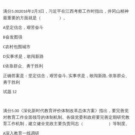
满分
年
月
日，习近平在江西考察工作时指出，井冈山精神
5.002016
2
3
最重要的方面就是（
）。
坚定信念，艰苦奋斗
A
奋发图强
B
农村包围城市
C
实事求是，敢闯新路
D
依靠群众、勇于胜利
E
正确答案是：坚定信念，艰苦奋斗
实事求是，敢闯新路
依靠群众、
,
,
勇于胜利
试题
12
满分
《深化新时代教育评价体制改革总体方案》指出，要完善党
5.00
对教育工作全面领导的体制机制。各级党委和政府要完善定期研究教
育工作机制，建立健全党政主要负责同志（
）等制度。
深入教育一线调研
A