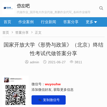
岱左吧

代做作业_国开电大作业代做_奥鹏作业代写_各科作业辅导
首页
作业案例
行业新闻
答案分享
更多


首页
答案分享
正文
国家开放大学《形势与政策》（北京）终结
性考试代做答案分享



admin
2021-06-27
3811
微信号：
wuyouhw
添加微信好友, 获取更多信息
复制微信号