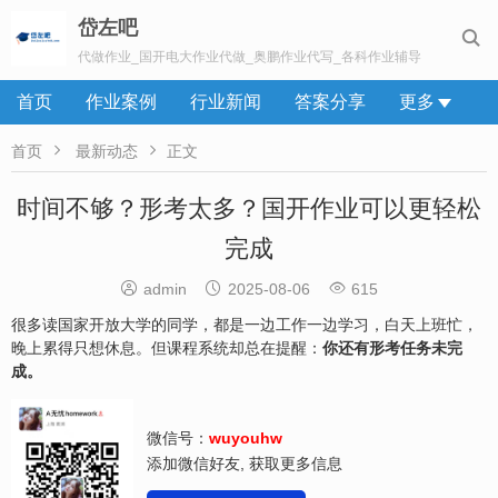
岱左吧

代做作业_国开电大作业代做_奥鹏作业代写_各科作业辅导
首页
作业案例
行业新闻
答案分享
更多


首页
最新动态
正文
时间不够？形考太多？国开作业可以更轻松
完成



admin
2025-08-06
615
很多读国家开放大学的同学，都是一边工作一边学习，白天上班忙，
晚上累得只想休息。但课程系统却总在提醒：
你还有形考任务未完
成。
微信号：
wuyouhw
添加微信好友, 获取更多信息