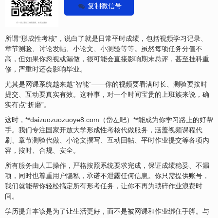
复制微信号
所谓“形成性考核”，说白了就是日常平时成绩，包括视频学习记录、
章节测验、讨论发帖、小论文、小测验等等。虽然每项任务分值不
高，但如果你忽视或漏做，很可能会直接影响期末总评，甚至挂科重
修，严重时还会影响毕业。
尤其是网课系统越来越“智能”——你的视频要看满时长、测验要按时
提交、互动要真实有效。这种事，对一个时间宝贵的上班族来说，确
实有点“折磨”。
这时，**daizuozuozuoye8.com（岱左吧）**能成为你学习路上的好帮
手。我们专注国家开放大学形成性考核代做服务，涵盖视频课程代
刷、章节测验代做、小论文撰写、互动回帖、平时作业提交等各项内
容，按时、合规、安全。
所有服务由人工操作，严格按照系统要求完成，保证成绩稳妥、不漏
项，同时也尊重用户隐私，承诺不泄露任何信息。你只需提供账号，
我们就能帮你轻松搞定所有形考任务，让你不再为琐碎作业浪费时
间。
学历提升本该是为了让生活更好，而不是被网课和作业绑住手脚。与