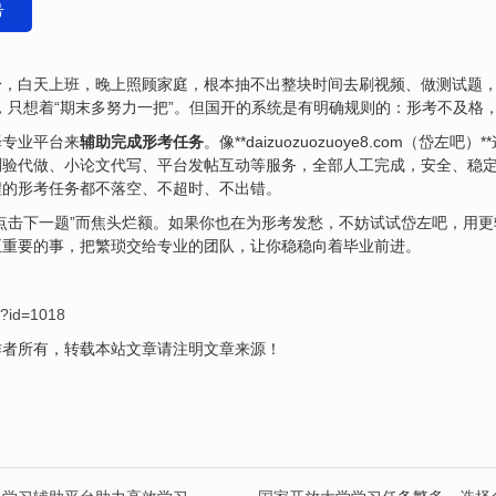
号
，白天上班，晚上照顾家庭，根本抽不出整块时间去刷视频、做测试题，
，只想着“期末多努力一把”。但国开的系统是有明确规则的：形考不及格，
择专业平台来
辅助完成形考任务
。像**daizuozuozuoye8.com（
测验代做、小论文代写、平台发帖互动等服务，全部人工完成，安全、稳
程的形考任务都不落空、不超时、不出错。
点击下一题”而焦头烂额。如果你也在为形考发愁，不妨试试岱左吧，用
正重要的事，把繁琐交给专业的团队，让你稳稳向着毕业前进。
/?id=1018
作者所有，转载本站文章请注明文章来源！