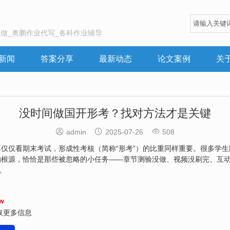
做_奥鹏作业代写_各科作业辅导
新闻
答案分享
最新动态
论文案例
关
没时间做国开形考？找对方法才是关键



admin
2025-07-26
508
仅仅看期末考试，形成性考核（简称“形考”）的比重同样重要。很多学
的根源，恰恰是那些被忽略的小任务——章节测验没做、视频没刷完、互
。
w
取更多信息