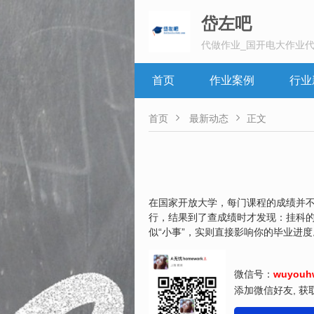
岱左吧
代做作业_国开电大作业代
首页
作业案例
行业


首页
最新动态
正文
在国家开放大学，每门课程的成绩并不
行，结果到了查成绩时才发现：挂科
似“小事”，实则直接影响你的毕业进度
微信号：
wuyouh
添加微信好友, 获